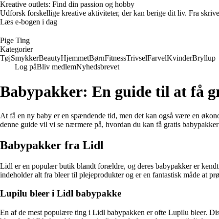
Kreative outlets: Find din passion og hobby
Udforsk forskellige kreative aktiviteter, der kan berige dit liv. Fra skr
Læs e-bogen i dag
Pige Ting
Kategorier
Tøj
Smykker
Beauty
Hjemmet
Børn
Fitness
Trivsel
Farvel
Kvinder
Bryllup
Log på
Bliv medlem
Nyhedsbrevet
Babypakker: En guide til at få g
At få en ny baby er en spændende tid, men det kan også være en økono
denne guide vil vi se nærmere på, hvordan du kan få gratis babypakker
Babypakker fra Lidl
Lidl er en populær butik blandt forældre, og deres babypakker er kendt
indeholder alt fra bleer til plejeprodukter og er en fantastisk måde at pr
Lupilu bleer i Lidl babypakke
En af de mest populære ting i Lidl babypakken er ofte Lupilu bleer. Dis