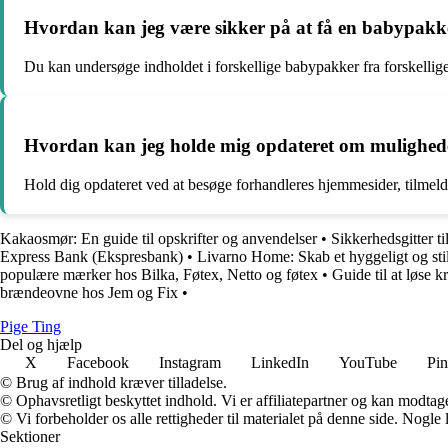
Hvordan kan jeg være sikker på at få en babypakke
Du kan undersøge indholdet i forskellige babypakker fra forskellige
Hvordan kan jeg holde mig opdateret om mulighede
Hold dig opdateret ved at besøge forhandleres hjemmesider, tilmeld
Kakaosmør: En guide til opskrifter og anvendelser
•
Sikkerhedsgitter t
Express Bank (Ekspresbank)
•
Livarno Home: Skab et hyggeligt og sti
populære mærker hos Bilka, Føtex, Netto og føtex
•
Guide til at løse 
brændeovne hos Jem og Fix
•
Pige Ting
Del og hjælp
X
Facebook
Instagram
LinkedIn
YouTube
Pin
© Brug af indhold kræver tilladelse.
© Ophavsretligt beskyttet indhold. Vi er affiliatepartner og kan modtag
© Vi forbeholder os alle rettigheder til materialet på denne side. Nogle
Sektioner