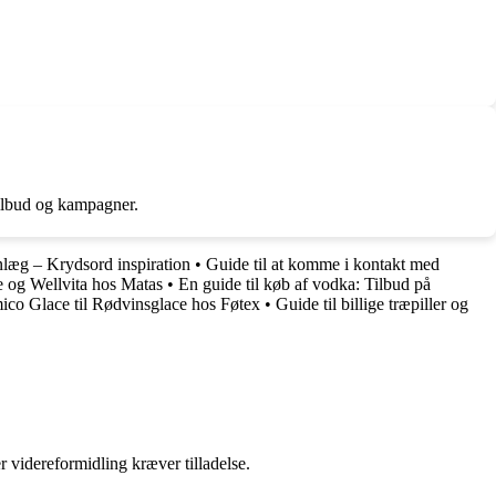
tilbud og kampagner.
nlæg – Krydsord inspiration
•
Guide til at komme i kontakt med
te og Wellvita hos Matas
•
En guide til køb af vodka: Tilbud på
ico Glace til Rødvinsglace hos Føtex
•
Guide til billige træpiller og
r videreformidling kræver tilladelse.