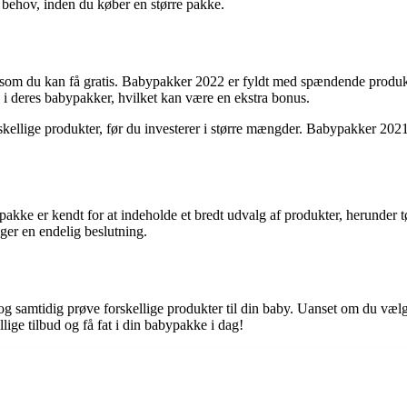
s behov, inden du køber en større pakke.
 som du kan få gratis. Babypakker 2022 er fyldt med spændende produk
 i deres babypakker, hvilket kan være en ekstra bonus.
rskellige produkter, før du investerer i større mængder. Babypakker 2021
ke er kendt for at indeholde et bredt udvalg af produkter, herunder tø
ager en endelig beslutning.
 og samtidig prøve forskellige produkter til din baby. Uanset om du væ
llige tilbud og få fat i din babypakke i dag!