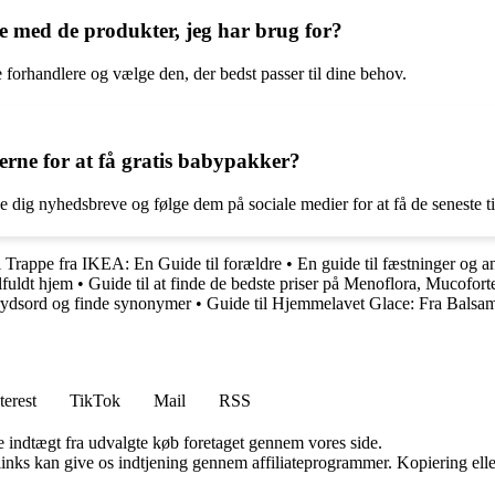
 med de produkter, jeg har brug for?
 forhandlere og vælge den, der bedst passer til dine behov.
rne for at få gratis babypakker?
e dig nyhedsbreve og følge dem på sociale medier for at få de seneste 
il Trappe fra IKEA: En Guide til forældre
•
En guide til fæstninger og a
lfuldt hjem
•
Guide til at finde de bedste priser på Menoflora, Mucofor
krydsord og finde synonymer
•
Guide til Hjemmelavet Glace: Fra Balsam
terest
TikTok
Mail
RSS
e indtægt fra udvalgte køb foretaget gennem vores side.
 links kan give os indtjening gennem affiliateprogrammer. Kopiering elle