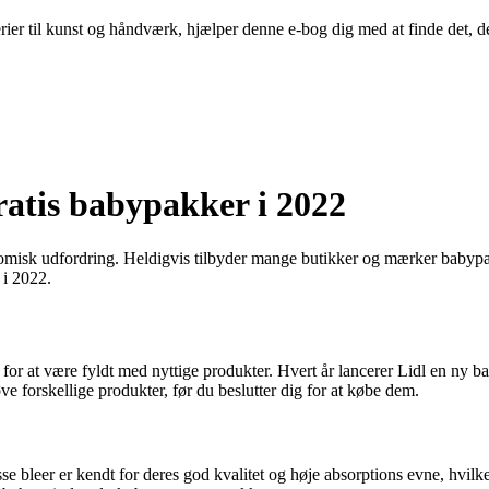
iverier til kunst og håndværk, hjælper denne e-bog dig med at finde det, d
ratis babypakker i 2022
misk udfordring. Heldigvis tilbyder mange butikker og mærker babypak
 i 2022.
 for at være fyldt med nyttige produkter. Hvert år lancerer Lidl en ny
øve forskellige produkter, før du beslutter dig for at købe dem.
se bleer er kendt for deres god kvalitet og høje absorptions evne, hvilk