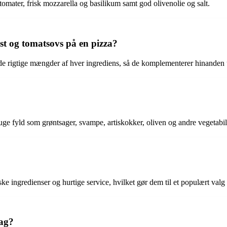
omater, frisk mozzarella og basilikum samt god olivenolie og salt.
t og tomatsovs på en pizza?
de rigtige mængder af hver ingrediens, så de komplementerer hinanden
uge fyld som grøntsager, svampe, artiskokker, oliven og andre vegetabil
e ingredienser og hurtige service, hvilket gør dem til et populært valg 
mag?