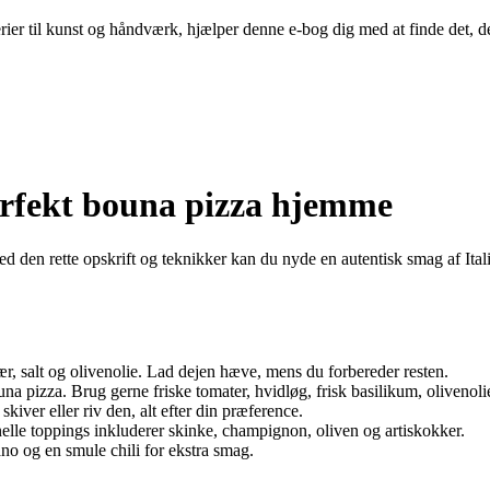
iverier til kunst og håndværk, hjælper denne e-bog dig med at finde det, d
perfekt bouna pizza hjemme
den rette opskrift og teknikker kan du nyde en autentisk smag af Itali
r, salt og olivenolie. Lad dejen hæve, mens du forbereder resten.
 pizza. Brug gerne friske tomater, hvidløg, frisk basilikum, olivenolie
kiver eller riv den, alt efter din præference.
nelle toppings inkluderer skinke, champignon, oliven og artiskokker.
no og en smule chili for ekstra smag.