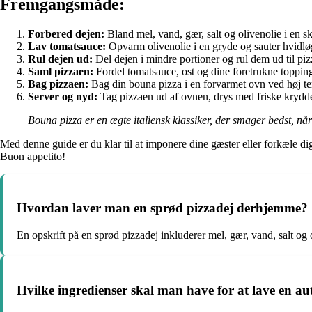
Fremgangsmåde:
Forbered dejen:
Bland mel, vand, gær, salt og olivenolie i en s
Lav tomatsauce:
Opvarm olivenolie i en gryde og sauter hvidløg
Rul dejen ud:
Del dejen i mindre portioner og rul dem ud til p
Saml pizzaen:
Fordel tomatsauce, ost og dine foretrukne toppin
Bag pizzaen:
Bag din bouna pizza i en forvarmet ovn ved høj temp
Server og nyd:
Tag pizzaen ud af ovnen, drys med friske krydd
Bouna pizza er en ægte italiensk klassiker, der smager bedst, nå
Med denne guide er du klar til at imponere dine gæster eller forkæle d
Buon appetito!
Hvordan laver man en sprød pizzadej derhjemme?
En opskrift på en sprød pizzadej inkluderer mel, gær, vand, salt og
Hvilke ingredienser skal man have for at lave en aut