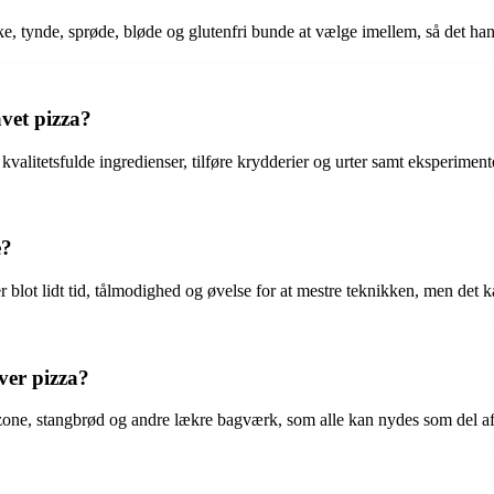
e, tynde, sprøde, bløde og glutenfri bunde at vælge imellem, så det hand
vet pizza?
valitetsfulde ingredienser, tilføre krydderier og urter samt eksperimen
e?
 blot lidt tid, tålmodighed og øvelse for at mestre teknikken, men det k
ver pizza?
lzone, stangbrød og andre lækre bagværk, som alle kan nydes som del af 