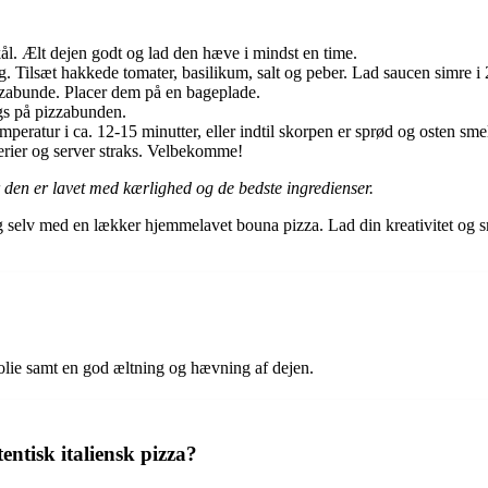
kål. Ælt dejen godt og lad den hæve i mindst en time.
. Tilsæt hakkede tomater, basilikum, salt og peber. Lad saucen simre i 
izzabunde. Placer dem på en bageplade.
gs på pizzabunden.
eratur i ca. 12-15 minutter, eller indtil skorpen er sprød og osten smel
erier og server straks. Velbekomme!
r den er lavet med kærlighed og de bedste ingredienser.
ig selv med en lækker hjemmelavet bouna pizza. Lad din kreativitet og s
 olie samt en god æltning og hævning af dejen.
entisk italiensk pizza?