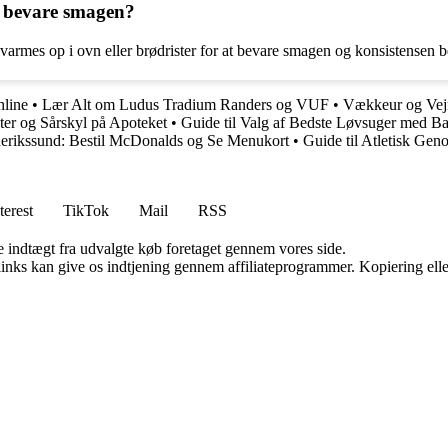
t bevare smagen?
 varmes op i ovn eller brødrister for at bevare smagen og konsistensen b
nline
•
Lær Alt om Ludus Tradium Randers og VUF
•
Vækkeur og Vejr
ster og Sårskyl på Apoteket
•
Guide til Valg af Bedste Løvsuger med Bat
rikssund: Bestil McDonalds og Se Menukort
•
Guide til Atletisk Ge
terest
TikTok
Mail
RSS
e indtægt fra udvalgte køb foretaget gennem vores side.
 links kan give os indtjening gennem affiliateprogrammer. Kopiering elle