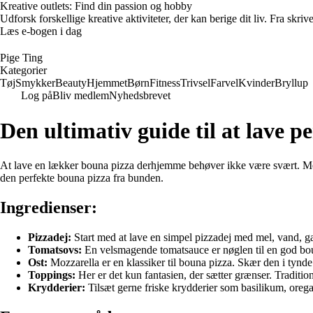
Kreative outlets: Find din passion og hobby
Udforsk forskellige kreative aktiviteter, der kan berige dit liv. Fra skr
Læs e-bogen i dag
Pige Ting
Kategorier
Tøj
Smykker
Beauty
Hjemmet
Børn
Fitness
Trivsel
Farvel
Kvinder
Bryllup
Log på
Bliv medlem
Nyhedsbrevet
Den ultimativ guide til at lave 
At lave en lækker bouna pizza derhjemme behøver ikke være svært. Med 
den perfekte bouna pizza fra bunden.
Ingredienser:
Pizzadej:
Start med at lave en simpel pizzadej med mel, vand, gæ
Tomatsovs:
En velsmagende tomatsauce er nøglen til en god bouna
Ost:
Mozzarella er en klassiker til bouna pizza. Skær den i tynde s
Toppings:
Her er det kun fantasien, der sætter grænser. Traditio
Krydderier:
Tilsæt gerne friske krydderier som basilikum, orega