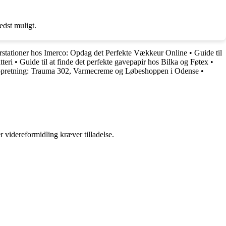
edst muligt.
stationer hos Imerco: Opdag det Perfekte Vækkeur Online
•
Guide til
teri
•
Guide til at finde det perfekte gavepapir hos Bilka og Føtex
•
nopretning: Trauma 302, Varmecreme og Løbeshoppen i Odense
•
r videreformidling kræver tilladelse.