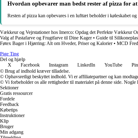
Hvordan opbevarer man bedst rester af pizza for a
Resten af pizza kan opbevares i en lufttæt beholder i køleskabet og
Vækkeur og Vejrstationer hos Imerco: Opdag det Perfekte Vækkeur O
Valg af Pastafarve og Frugtfarve til Dine Kager
•
Guide til Silikonepla
Føtex Bager i Hjørring: Alt om Hveder, Priser og Kalorier
•
MCD Frede
Pige Ting
Del og hjælp
X
Facebook
Instagram
LinkedIn
YouTube
Pin
© Brug af indhold kræver tilladelse.
© Ophavsretligt beskyttet indhold. Vi er affiliatepartner og kan modtag
© Vi forbeholder os alle rettigheder til materialet på denne side. Nogle
Sektioner
Gratis ressourcer
Fordele
Feedback
Købetips
Instruktioner
Klip
Bruger
Min adgang
Tilmelding