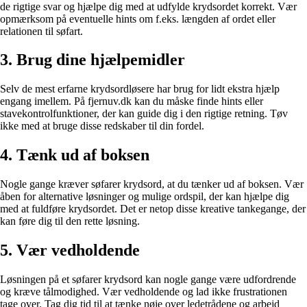
de rigtige svar og hjælpe dig med at udfylde krydsordet korrekt. Vær
opmærksom på eventuelle hints om f.eks. længden af ordet eller
relationen til søfart.
3. Brug dine hjælpemidler
Selv de mest erfarne krydsordløsere har brug for lidt ekstra hjælp
engang imellem. På fjernuv.dk kan du måske finde hints eller
stavekontrolfunktioner, der kan guide dig i den rigtige retning. Tøv
ikke med at bruge disse redskaber til din fordel.
4. Tænk ud af boksen
Nogle gange kræver søfarer krydsord, at du tænker ud af boksen. Vær
åben for alternative løsninger og mulige ordspil, der kan hjælpe dig
med at fuldføre krydsordet. Det er netop disse kreative tankegange, der
kan føre dig til den rette løsning.
5. Vær vedholdende
Løsningen på et søfarer krydsord kan nogle gange være udfordrende
og kræve tålmodighed. Vær vedholdende og lad ikke frustrationen
tage over. Tag dig tid til at tænke nøje over ledetrådene og arbejd