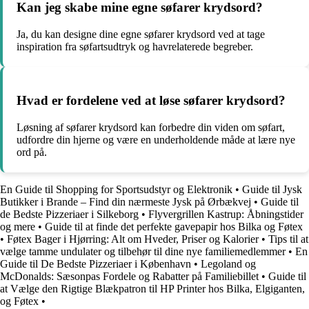
Kan jeg skabe mine egne søfarer krydsord?
Ja, du kan designe dine egne søfarer krydsord ved at tage
inspiration fra søfartsudtryk og havrelaterede begreber.
Hvad er fordelene ved at løse søfarer krydsord?
Løsning af søfarer krydsord kan forbedre din viden om søfart,
udfordre din hjerne og være en underholdende måde at lære nye
ord på.
En Guide til Shopping for Sportsudstyr og Elektronik
•
Guide til Jysk
Butikker i Brande – Find din nærmeste Jysk på Ørbækvej
•
Guide til
de Bedste Pizzeriaer i Silkeborg
•
Flyvergrillen Kastrup: Åbningstider
og mere
•
Guide til at finde det perfekte gavepapir hos Bilka og Føtex
•
Føtex Bager i Hjørring: Alt om Hveder, Priser og Kalorier
•
Tips til at
vælge tamme undulater og tilbehør til dine nye familiemedlemmer
•
En
Guide til De Bedste Pizzeriaer i København
•
Legoland og
McDonalds: Sæsonpas Fordele og Rabatter på Familiebillet
•
Guide til
at Vælge den Rigtige Blækpatron til HP Printer hos Bilka, Elgiganten,
og Føtex
•