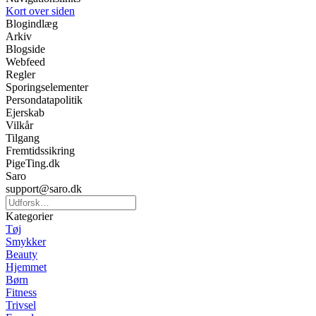
Kort over siden
Blogindlæg
Arkiv
Blogside
Webfeed
Regler
Sporingselementer
Persondatapolitik
Ejerskab
Vilkår
Tilgang
Fremtidssikring
PigeTing.dk
Saro
support@saro.dk
Kategorier
Tøj
Smykker
Beauty
Hjemmet
Børn
Fitness
Trivsel