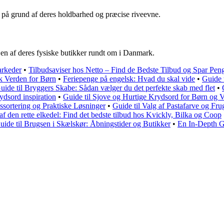
 på grund af deres holdbarhed og præcise riveevne.
 en af deres fysiske butikker rundt om i Danmark.
arkeder
•
Tilbudsaviser hos Netto – Find de Bedste Tilbud og Spar Pen
k Verden for Børn
•
Feriepenge på engelsk: Hvad du skal vide
•
Guide 
uide til Bryggers Skabe: Sådan vælger du det perfekte skab med flet
•
ydsord inspiration
•
Guide til Sjove og Hurtige Krydsord for Børn og 
ssortering og Praktiske Løsninger
•
Guide til Valg af Pastafarve og Fru
 af den rette elkedel: Find det bedste tilbud hos Kvickly, Bilka og Coop
ide til Brugsen i Skælskør: Åbningstider og Butikker
•
En In-Depth Gu