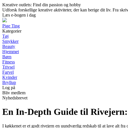
Kreative outlets: Find din passion og hobby
Udforsk forskellige kreative aktiviteter, der kan berige dit liv. Fra sk
Læs e-bogen i dag
Pige Ting
Kategorier
Tøj
Smykker
Beauty
Hjemmet
Børn
Fitness
Trivsel
Farvel
Kvinder
Bryllup
Log på
Bliv medlem
Nyhedsbrevet
En In-Depth Guide til Rivejern:
I køkkenet er et godt rivejern en uundværlig redskab til at lave alt fra