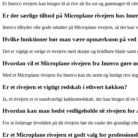
Et Imerco rivejern kan bruges til at rive alt fra ost og grøntsager til ci
Er der særlige tilbud på Microplane rivejern hos Ime
Imerco tilbyder ofte gode rabatter på Microplane rivejern, så det kan 
Hvilke funktioner bør man være opmærksom på ved va
Det er vigtigt at vælge et rivejern med skarpe og holdbare blade samt
Hvordan vil et Microplane rivejern fra Imerco gøre m
Med et Microplane rivejern fra Imerco kan du nemt og hurtigt rive ingr
Er et rivejern et vigtigt redskab i ethvert køkken?
Ja, et rivejern er et uundværligt køkkenredskab, der kan bruges til en
Hvordan kan man bedst vedligeholde sit rivejern for 
For at forlænge levetiden på dit rivejern bør du vaske det grundigt eft
Er et Microplane rivejern et godt valg for professione