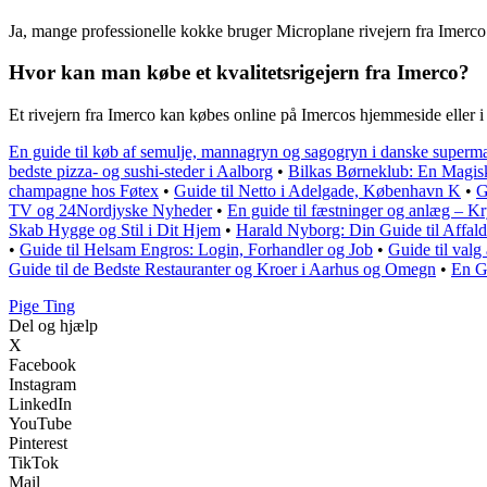
Ja, mange professionelle kokke bruger Microplane rivejern fra Imerco
Hvor kan man købe et kvalitetsrigejern fra Imerco?
Et rivejern fra Imerco kan købes online på Imercos hjemmeside eller i
En guide til køb af semulje, mannagryn og sagogryn i danske superm
bedste pizza- og sushi-steder i Aalborg
•
Bilkas Børneklub: En Magis
champagne hos Føtex
•
Guide til Netto i Adelgade, København K
•
G
TV og 24Nordjyske Nyheder
•
En guide til fæstninger og anlæg – Kr
Skab Hygge og Stil i Dit Hjem
•
Harald Nyborg: Din Guide til Affald
•
Guide til Helsam Engros: Login, Forhandler og Job
•
Guide til valg
Guide til de Bedste Restauranter og Kroer i Aarhus og Omegn
•
En Gu
Pige Ting
Del og hjælp
X
Facebook
Instagram
LinkedIn
YouTube
Pinterest
TikTok
Mail