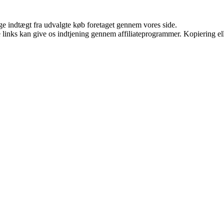
age indtægt fra udvalgte køb foretaget gennem vores side.
le links kan give os indtjening gennem affiliateprogrammer. Kopiering ell