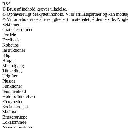
RSS
© Brug af indhold kræver tilladelse.
© Ophavsretligt beskyttet indhold. Vi er affiliatepartner og kan modt
© Vi forbeholder os alle rettigheder til materialet på denne side. Nog
Sektioner
Gratis ressourcer
Fordele
Feedback
Købetips
Instruktioner
Klip
Bruger
Min adgang
Tilmelding
Udgifter
Plusser
Funktioner
Sammenhold
Hold forbindelsen
Få nyheder
Social kontakt
Mailnyt
Brugergruppe
Lokalområde
Navigationslinks