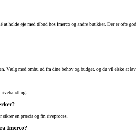
dé at holde øje med tilbud hos Imerco og andre butikker. Der er ofte gode 
ken. Vælg med omhu ud fra dine behov og budget, og du vil elske at lav
v rivehandling.
ærker?
r sikrer en præcis og fin riveproces.
fra Imerco?