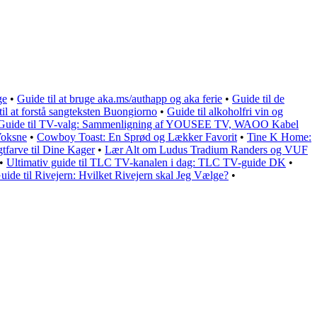
ge
•
Guide til at bruge aka.ms/authapp og aka ferie
•
Guide til de
til at forstå sangteksten Buongiorno
•
Guide til alkoholfri vin og
Guide til TV-valg: Sammenligning af YOUSEE TV, WAOO Kabel
Voksne
•
Cowboy Toast: En Sprød og Lækker Favorit
•
Tine K Home:
gtfarve til Dine Kager
•
Lær Alt om Ludus Tradium Randers og VUF
•
Ultimativ guide til TLC TV-kanalen i dag: TLC TV-guide DK
•
ide til Rivejern: Hvilket Rivejern skal Jeg Vælge?
•