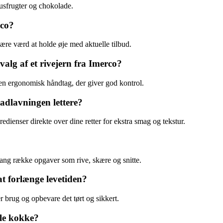
trusfrugter og chokolade.
rco?
være værd at holde øje med aktuelle tilbud.
lg af et rivejern fra Imerco?
 en ergonomisk håndtag, der giver god kontrol.
adlavningen lettere?
edienser direkte over dine retter for ekstra smag og tekstur.
 lang række opgaver som rive, skære og snitte.
at forlænge levetiden?
er brug og opbevare det tørt og sikkert.
lle kokke?