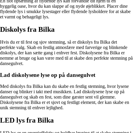
En flot opsætning af flydende lys kan forvandle dit hjem til en
hyggelig oase, hvor du kan slappe af og nyde øjeblikket. Placer dine
flydende lys i smukke lysestager eller flydende lysholdere for at skabe
et varmt og behageligt lys.
Diskolys fra Bilka
Hvis du er til fest og sjov stemning, så er diskolys fra Bilka det
perfekte valg. Skab en festlig atmosfære med farverige og blinkende
diskolys, der kan sætte gang i enhver fest. Diskolysene fra Bilka er
nemme at bruge og kan være med til at skabe den perfekte stemning på
dansegulvet.
Lad diskolysene lyse op på dansegulvet
Med diskolys fra Bilka kan du skabe en festlig stemning, hvor lysene
danser og blinker i takt med musikken. Lad diskolysene lyse op på
dansegulvet og skab en fest, som dine gæster sent vil glemme.
Diskolysene fra Bilka er et sjovt og festligt element, der kan skabe en
unik stemning til enhver lejlighed.
LED lys fra Bilka
LED lys er en energieffektiv og holdbar løsning til at skabe stemning i