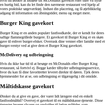
Hvis du ønsker at indløse dit McDonalds gavekort eller bare vil nyde
en hurtig bid, kan du let finde den nærmeste restaurant ved hjælp af
vores praktiske søgeværktøj. Indtast din placering, og få øjeblikkelig
adgang til information om åbningstider, menu og meget mere.
Burger King gavekort
Burger King er en anden populær fastfoodkæde, der er kendt for deres
saftige flammegrillede burgere. Et gavekort til Burger King er en skøn
gave til enhver burger-elsker. Overrask dine venner eller familie med et
burger-ventyr ved at give dem et Burger King gavekort.
McDelivery og udbringning
Hvis du ikke har tid til at besøge en McDonalds eller Burger King
restaurant, så fortvivl ej. Begge kæder tilbyder udbringningsservice,
hvor du kan få dine favoritretter leveret direkte til døren. Tjek deres
hjemmesider for at se, om udbringning er tilgængelig i dit område.
Måltidskasse gavekort
Ønsker du at give en gave, der varer lidt længere end en enkelt
fastfoodmåltid? Overvej et gavekort til en måltidskasse-tjeneste. Disse
tjenester leverer råvarer og opskrifter til lækre måltider, som