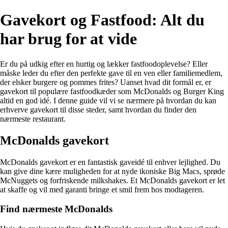
Gavekort og Fastfood: Alt du
har brug for at vide
Er du på udkig efter en hurtig og lækker fastfoodoplevelse? Eller
måske leder du efter den perfekte gave til en ven eller familiemedlem,
der elsker burgere og pommes frites? Uanset hvad dit formål er, er
gavekort til populære fastfoodkæder som McDonalds og Burger King
altid en god idé. I denne guide vil vi se nærmere på hvordan du kan
erhverve gavekort til disse steder, samt hvordan du finder den
nærmeste restaurant.
McDonalds gavekort
McDonalds gavekort er en fantastisk gaveidé til enhver lejlighed. Du
kan give dine kære muligheden for at nyde ikoniske Big Macs, sprøde
McNuggets og forfriskende milkshakes. Et McDonalds gavekort er let
at skaffe og vil med garanti bringe et smil frem hos modtageren.
Find nærmeste McDonalds