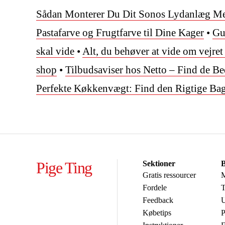
Sådan Monterer Du Dit Sonos Lydanlæg M
Pastafarve og Frugtfarve til Dine Kager
•
Gu
skal vide
•
Alt, du behøver at vide om vejret
shop
•
Tilbudsaviser hos Netto – Find de B
Perfekte Køkkenvægt: Find den Rigtige Ba
Pige Ting
Sektioner
B
Gratis ressourcer
M
Fordele
T
Feedback
U
Købetips
P