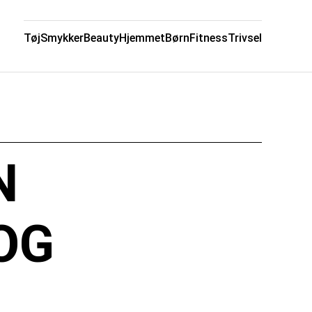
Tøj
Smykker
Beauty
Hjemmet
Børn
Fitness
Trivsel
N
OG