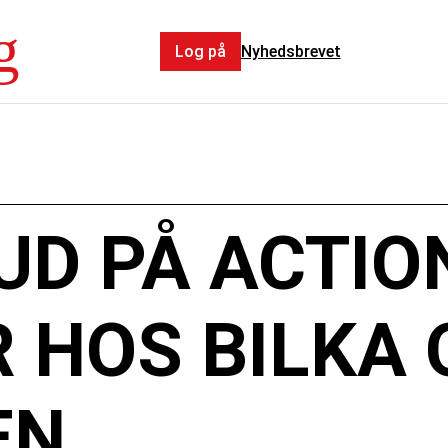
g
Log på
Nyhedsbrevet
UD PÅ ACTIO
 HOS BILKA 
EN