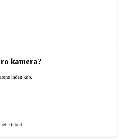
oPro kamera?
kårene inden køb.
elle tilbud.