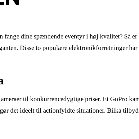
an fange dine spændende eventyr i høj kvalitet? Så e
nten. Disse to populære elektronikforretninger har e
a
ameraer til konkurrencedygtige priser. Et GoPro kame
gør det ideelt til actionfyldte situationer. Bilka tilb