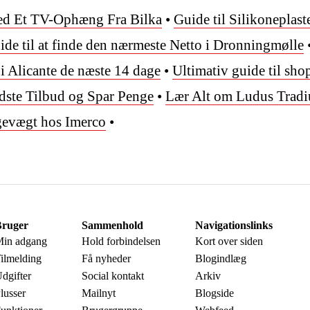
ed Et TV-Ophæng Fra Bilka
•
Guide til Silikoneplast
ide til at finde den nærmeste Netto i Dronningmølle
 i Alicante de næste 14 dage
•
Ultimativ guide til sho
edste Tilbud og Spar Penge
•
Lær Alt om Ludus Trad
gevægt hos Imerco
•
ruger
Sammenhold
Navigationslinks
in adgang
Hold forbindelsen
Kort over siden
ilmelding
Få nyheder
Blogindlæg
dgifter
Social kontakt
Arkiv
lusser
Mailnyt
Blogside