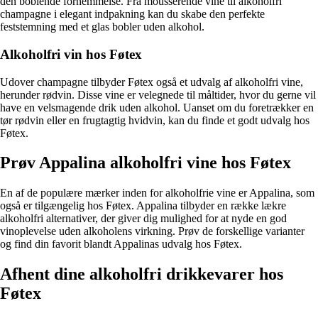
den boblende fornemmelse. Fra mousserende vine til alkoholfri
champagne i elegant indpakning kan du skabe den perfekte
feststemning med et glas bobler uden alkohol.
Alkoholfri vin hos Føtex
Udover champagne tilbyder Føtex også et udvalg af alkoholfri vine,
herunder rødvin. Disse vine er velegnede til måltider, hvor du gerne vil
have en velsmagende drik uden alkohol. Uanset om du foretrækker en
tør rødvin eller en frugtagtig hvidvin, kan du finde et godt udvalg hos
Føtex.
Prøv Appalina alkoholfri vine hos Føtex
En af de populære mærker inden for alkoholfrie vine er Appalina, som
også er tilgængelig hos Føtex. Appalina tilbyder en række lækre
alkoholfri alternativer, der giver dig mulighed for at nyde en god
vinoplevelse uden alkoholens virkning. Prøv de forskellige varianter
og find din favorit blandt Appalinas udvalg hos Føtex.
Afhent dine alkoholfri drikkevarer hos
Føtex