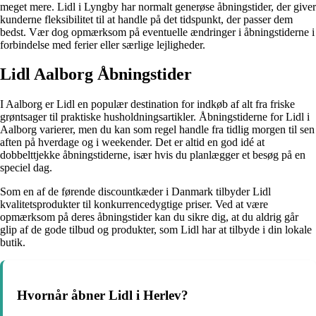
meget mere. Lidl i Lyngby har normalt generøse åbningstider, der giver
kunderne fleksibilitet til at handle på det tidspunkt, der passer dem
bedst. Vær dog opmærksom på eventuelle ændringer i åbningstiderne i
forbindelse med ferier eller særlige lejligheder.
Lidl Aalborg Åbningstider
I Aalborg er Lidl en populær destination for indkøb af alt fra friske
grøntsager til praktiske husholdningsartikler. Åbningstiderne for Lidl i
Aalborg varierer, men du kan som regel handle fra tidlig morgen til sen
aften på hverdage og i weekender. Det er altid en god idé at
dobbelttjekke åbningstiderne, især hvis du planlægger et besøg på en
speciel dag.
Som en af de førende discountkæder i Danmark tilbyder Lidl
kvalitetsprodukter til konkurrencedygtige priser. Ved at være
opmærksom på deres åbningstider kan du sikre dig, at du aldrig går
glip af de gode tilbud og produkter, som Lidl har at tilbyde i din lokale
butik.
Hvornår åbner Lidl i Herlev?