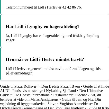
Telefonnummeret til Lidl i Herlev er 42 42 86 76.
Har Lidl i Lyngby en bagerafdeling?
Ja, Lidl i Lyngby har en bagerafdeling med friskbagt brød og
kager.
Hvornår er Lidl i Herlev mindst travlt?
Lidl i Herlev er generelt mindst travlt om formiddagen og sidst
på eftermiddagen.
Guide til Pizza Rolfsvæj – Den Bedste Pizza i Byen
•
Guide til at finde
ALDI tilbudsavis næste uge i Nykøbing Sjælland
•
Den Ultimative
Guide til De Bedste Internationale Restauranter i Odense
•
Alt, du
behøver at vide om Matas Ansigtsrens
•
Guide til Jem og Fix: Din
vejledning til byggemarkedet i Skive
•
Voghion Anmeldelse: En
Dybdegående Gennemgang af Den Populære Platform
•
Guide til Køb