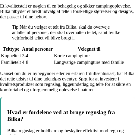
Et kvalitetstelt er nøglen til en behagelig og sikker campingoplevelse.
Bilka tilbyder et bredt udvalg af telte i forskellige størrelser og designs,
der passer til dine behov.
Tip:
Når du vælger et telt fra Bilka, skal du overveje
antallet af personer, der skal overnatte i teltet, samt hvilke
vejrforhold teltet vil blive brugt i.
Telttype
Antal personer
Velegnet til
Kuppeltelt
2-4
Korte campingture
Familietelt
4-8
Langvarige campingture med familie
Uanset om du er nybegynder eller en erfaren friluftsentusiast, har Bilka
det rette udstyr til dine udendørs eventyr. Sørg for at investere i
kvalitetsprodukter som regnslag, liggeunderlag og telte for at sikre en
komfortabel og uforglemmelig oplevelse i naturen.
Hvad er fordelene ved at bruge regnslag fra
Bilka?
Bilka regnslag er holdbare og beskytter effektivt mod regn og