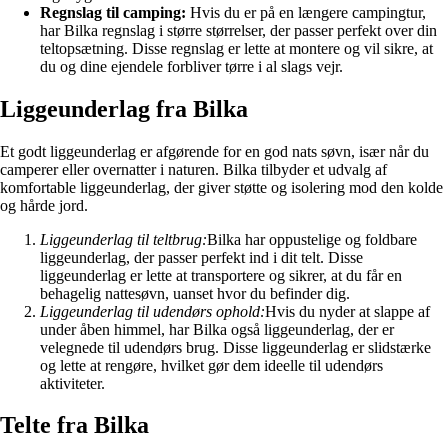
Regnslag til camping:
Hvis du er på en længere campingtur,
har Bilka regnslag i større størrelser, der passer perfekt over din
teltopsætning. Disse regnslag er lette at montere og vil sikre, at
du og dine ejendele forbliver tørre i al slags vejr.
Liggeunderlag fra Bilka
Et godt liggeunderlag er afgørende for en god nats søvn, især når du
camperer eller overnatter i naturen. Bilka tilbyder et udvalg af
komfortable liggeunderlag, der giver støtte og isolering mod den kolde
og hårde jord.
Liggeunderlag til teltbrug:
Bilka har oppustelige og foldbare
liggeunderlag, der passer perfekt ind i dit telt. Disse
liggeunderlag er lette at transportere og sikrer, at du får en
behagelig nattesøvn, uanset hvor du befinder dig.
Liggeunderlag til udendørs ophold:
Hvis du nyder at slappe af
under åben himmel, har Bilka også liggeunderlag, der er
velegnede til udendørs brug. Disse liggeunderlag er slidstærke
og lette at rengøre, hvilket gør dem ideelle til udendørs
aktiviteter.
Telte fra Bilka