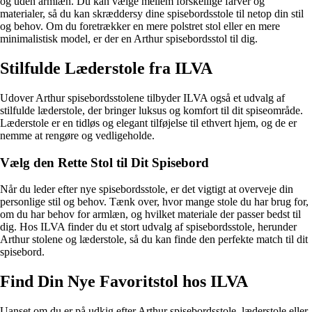
og uden armlæn. Du kan vælge mellem forskellige farver og
materialer, så du kan skræddersy dine spisebordsstole til netop din stil
og behov. Om du foretrækker en mere polstret stol eller en mere
minimalistisk model, er der en Arthur spisebordsstol til dig.
Stilfulde Læderstole fra ILVA
Udover Arthur spisebordsstolene tilbyder ILVA også et udvalg af
stilfulde læderstole, der bringer luksus og komfort til dit spiseområde.
Læderstole er en tidløs og elegant tilføjelse til ethvert hjem, og de er
nemme at rengøre og vedligeholde.
Vælg den Rette Stol til Dit Spisebord
Når du leder efter nye spisebordsstole, er det vigtigt at overveje din
personlige stil og behov. Tænk over, hvor mange stole du har brug for,
om du har behov for armlæn, og hvilket materiale der passer bedst til
dig. Hos ILVA finder du et stort udvalg af spisebordsstole, herunder
Arthur stolene og læderstole, så du kan finde den perfekte match til dit
spisebord.
Find Din Nye Favoritstol hos ILVA
Uanset om du er på udkig efter Arthur spisebordsstole, læderstole eller