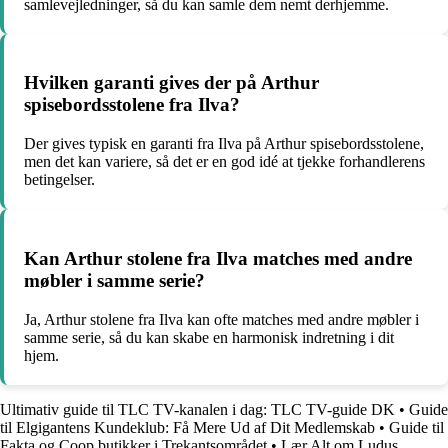
samlevejledninger, så du kan samle dem nemt derhjemme.
Hvilken garanti gives der på Arthur
spisebordsstolene fra Ilva?
Der gives typisk en garanti fra Ilva på Arthur spisebordsstolene,
men det kan variere, så det er en god idé at tjekke forhandlerens
betingelser.
Kan Arthur stolene fra Ilva matches med andre
møbler i samme serie?
Ja, Arthur stolene fra Ilva kan ofte matches med andre møbler i
samme serie, så du kan skabe en harmonisk indretning i dit
hjem.
Ultimativ guide til TLC TV-kanalen i dag: TLC TV-guide DK
•
Guide
til Elgigantens Kundeklub: Få Mere Ud af Dit Medlemskab
•
Guide til
Fakta og Coop butikker i Trekantsområdet
•
Lær Alt om Ludus