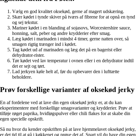
Vælg en god kvalitet oksekød, gerne af magert udskæring.
Skær kødet i tynde skiver på tværs af fibrene for at opnå en tynd
og sej tekstur.
Mariner kødet i en blanding af sojasovs, Worcestershire sauce,
honning, salt, peber og andre krydderier efter smag.
Læg kødet i marinaden i mindst 4 timer, gerne natten over, så
smagen rigtig trænger ind i kødet.
Tag kødet ud af marinaden og læg det på en bagerist eller
dehydrator-rister.
Tør kødet ved lav temperatur i ovnen eller i en dehydrator indtil
det er sejt og tørt.
Lad jerkyen køle helt af, før du opbevarer den i lufttætte
beholdere.
Prøv forskellige varianter af oksekød jerky
En af fordelene ved at lave din egen oksekød jerky er, at du kan
eksperimentere med forskellige smagsvarianter og krydderier. Prøv at
tilføje røget paprika, hvidløgspulver eller chili flakes for at skabe din
egen specielle opskrift.
Så nu hvor du kender opskriften på at lave hjemmelavet oksekød jerky,
er det tid til at gå i køkkenet og prøve det af. Snart vil du have din egen