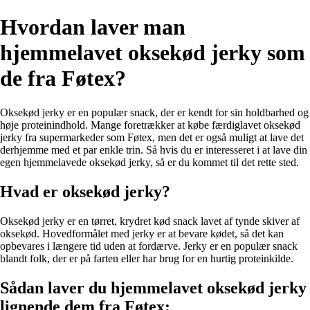
Hvordan laver man
hjemmelavet oksekød jerky som
de fra Føtex?
Oksekød jerky er en populær snack, der er kendt for sin holdbarhed og
høje proteinindhold. Mange foretrækker at købe færdiglavet oksekød
jerky fra supermarkeder som Føtex, men det er også muligt at lave det
derhjemme med et par enkle trin. Så hvis du er interesseret i at lave din
egen hjemmelavede oksekød jerky, så er du kommet til det rette sted.
Hvad er oksekød jerky?
Oksekød jerky er en tørret, krydret kød snack lavet af tynde skiver af
oksekød. Hovedformålet med jerky er at bevare kødet, så det kan
opbevares i længere tid uden at fordærve. Jerky er en populær snack
blandt folk, der er på farten eller har brug for en hurtig proteinkilde.
Sådan laver du hjemmelavet oksekød jerky
lignende dem fra Føtex: