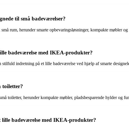
gnede til små badeværelser?
il små rum, herunder smarte opbevaringsløsninger, kompakte møbler og f
 lille badeværelse med IKEA-produkter?
ilfuld indretning på et lille badeværelse ved hjælp af smarte designel
toiletter?
l små toiletter, herunder kompakte møbler, pladsbesparende hylder og fu
t lille badeværelse med IKEA-produkter?