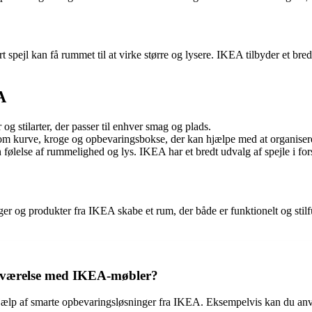
rt spejl kan få rummet til at virke større og lysere. IKEA tilbyder et bredt
A
og stilarter, der passer til enhver smag og plads.
m kurve, kroge og opbevaringsbokse, der kan hjælpe med at organisere
n følelse af rummelighed og lys. IKEA har et bredt udvalg af spejle i fors
er og produkter fra IKEA skabe et rum, der både er funktionelt og stilf
deværelse med IKEA-møbler?
jælp af smarte opbevaringsløsninger fra IKEA. Eksempelvis kan du anv