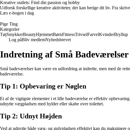
Kreative outlets: Find din passion og hobby
Udforsk forskellige kreative aktiviteter, der kan berige dit liv. Fra skr
Læs e-bogen i dag
Pige Ting
Kategorier
Tøj
Smykker
Beauty
Hjemmet
Børn
Fitness
Trivsel
Farvel
Kvinder
Bryllup
Log på
Bliv medlem
Nyhedsbrevet
Indretning af Små Badeværelser 
Små badeværelser kan være en udfordring at indrette, men med de rette pr
badeværelse.
Tip 1: Opbevaring er Nøglen
Et af de vigtigste elementer i et lille badeværelse er effektiv opbevarin
udnytte vægpladsen med hylder eller skabe over toilettet.
Tip 2: Udnyt Højden
Ved at udnytte både væg- og gulvpladsen effektivt kan du maksimere op