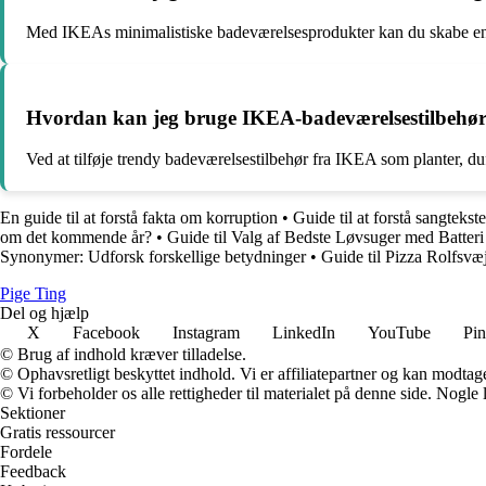
Med IKEAs minimalistiske badeværelsesprodukter kan du skabe en st
Hvordan kan jeg bruge IKEA-badeværelsestilbehør til 
Ved at tilføje trendy badeværelsestilbehør fra IKEA som planter, duft
En guide til at forstå fakta om korruption
•
Guide til at forstå sangteks
om det kommende år?
•
Guide til Valg af Bedste Løvsuger med Batteri
Synonymer: Udforsk forskellige betydninger
•
Guide til Pizza Rolfsvæ
Pige Ting
Del og hjælp
X
Facebook
Instagram
LinkedIn
YouTube
Pin
© Brug af indhold kræver tilladelse.
© Ophavsretligt beskyttet indhold. Vi er affiliatepartner og kan modtag
© Vi forbeholder os alle rettigheder til materialet på denne side. Nogle
Sektioner
Gratis ressourcer
Fordele
Feedback