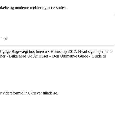
enkelte og moderne møbler og accessories.
præg.
 Rigtige Bagevægt hos Imerco
•
Horoskop 2017: Hvad siger stjernerne
 her
•
Bilka Mad Ud Af Huset – Den Ultimative Guide
•
Guide til
r videreformidling kræver tilladelse.