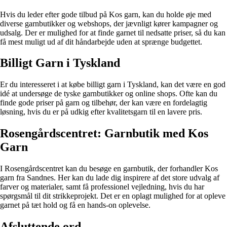
Hvis du leder efter gode tilbud på Kos garn, kan du holde øje med
diverse garnbutikker og webshops, der jævnligt kører kampagner og
udsalg. Der er mulighed for at finde garnet til nedsatte priser, så du kan
få mest muligt ud af dit håndarbejde uden at sprænge budgettet.
Billigt Garn i Tyskland
Er du interesseret i at købe billigt garn i Tyskland, kan det være en god
idé at undersøge de tyske garnbutikker og online shops. Ofte kan du
finde gode priser på garn og tilbehør, der kan være en fordelagtig
løsning, hvis du er på udkig efter kvalitetsgarn til en lavere pris.
Rosengårdscentret: Garnbutik med Kos
Garn
I Rosengårdscentret kan du besøge en garnbutik, der forhandler Kos
garn fra Sandnes. Her kan du lade dig inspirere af det store udvalg af
farver og materialer, samt få professionel vejledning, hvis du har
spørgsmål til dit strikkeprojekt. Det er en oplagt mulighed for at opleve
garnet på tæt hold og få en hands-on oplevelse.
Afsluttende ord