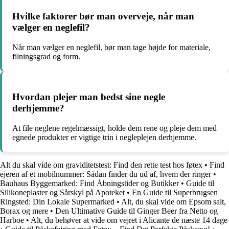
Hvilke faktorer bør man overveje, når man
vælger en neglefil?
Når man vælger en neglefil, bør man tage højde for materiale,
filningsgrad og form.
Hvordan plejer man bedst sine negle
derhjemme?
At file neglene regelmæssigt, holde dem rene og pleje dem med
egnede produkter er vigtige trin i negleplejen derhjemme.
Alt du skal vide om graviditetstest: Find den rette test hos føtex
•
Find
ejeren af et mobilnummer: Sådan finder du ud af, hvem der ringer
•
Bauhaus Byggemarked: Find Åbningstider og Butikker
•
Guide til
Silikoneplaster og Sårskyl på Apoteket
•
En Guide til Superbrugsen
Ringsted: Din Lokale Supermarked
•
Alt, du skal vide om Epsom salt,
Borax og mere
•
Den Ultimative Guide til Ginger Beer fra Netto og
Harboe
•
Alt, du behøver at vide om vejret i Alicante de næste 14 dage