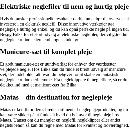
Elektriske neglefiler til nem og hurtig pleje
Hvis du ønsker professionelle resultater derhjemme, bør du overveje at
investere i en elektrisk neglefil. Disse innovative værktøjer gør
neglepleje hurtig og enkel, og du kan opnå perfekte negle på ingen tid.
Besøg Bilka for et stort udvalg af elektriske neglefiler, der vil gøre din
neglepleje rutine lettere end nogensinde før.
Manicure-sæt til komplet pleje
Et godt manicure-sæt er uundværligt for enhver, der værdsætter
velplejede negle. Hos Bilka kan du finde et bredt udvalg af manicure-
sæt, der indeholder alt hvad du behøver for at skabe en fantastisk
neglepleje rutine derhjemme. Fra negleklippere til neglefilere, så er du
dækket ind med et manicure-sæt fra Bilka.
Matas – din destination for neglepleje
Matas er kendt for deres brede sortiment af negleplejeprodukter, og du
kan være sikker på at finde alt hvad du behøver til neglepleje hos
Matas. Uanset om du mangler en neglefil, negleklipper eller andet
negletilbehør, så kan du regne med Matas for kvalitet og troværdighed.