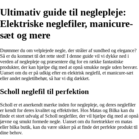
Ultimativ guide til neglepleje:
Elektriske neglefiler, manicure-
sæt og mere
Drømmer du om velplejede negle, der stråler af sundhed og elegance?
Så er du kommet til det rette sted! I denne guide vil vi dykke ned i
verden af neglepleje og præsentere dig for en række fantastiske
produkter, der kan hjælpe dig med at opnå smukke negle uden besvær.
Uanset om du er på udkig efter en elektrisk neglefil, et manicure-sæt
eller andet negletilbehør, så har vi dig dækket.
Scholl neglefil til perfektion
Scholl er et anerkendt mærke inden for neglepleje, og deres neglefiler
er kendt for deres kvalitet og effektivitet. Hos Matas og Bilka kan du
finde et stort udvalg af Scholl neglefiler, der vil hjælpe dig med at opnå
jævne og smukt formede negle. Uanset om du foretrækker en matas
eller bilka butik, kan du være sikker på at finde det perfekte produkt til
dine behov.