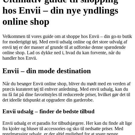
hos Envii – din nye yndlings
online shop
Velkommen til vores guide om at shoppe hos Envii – din go-to butik
for moderigtigt tøj. Med envii udsalg online og det store udvalg af
envii tøj er der masser af grunde til at udforske denne spændende
online shop. Lad os dykke ned i, hvad du kan forvente, når du
handler hos Envii.
Envii – din mode destination
Når du besøger Envii online shop, bliver du mødt med en verden af
præcis kurateret tøj til enhver anledning. Med envii udsalg, kan du
nu få fat på dine favoritstyles til reducerede priser, hvilket gør det til
det ideelle tidspunkt at opgradere din garderobe.
Envii udsalg – finder de bedste tilbud
Envii udsalg er et paradis for tilbudsjægere. Her kan du finde alt lige
fra kjoler og bluser til accessories og sko til nedsatte priser. Med
regelmæssige udsalg, er der altid mulighed for at spare penge