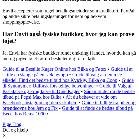
Envii accepterer som regel betalingsmetoder som kreditkort, PayPal
og andre sikre betalingsløsninger for nem og bekvem
shoppingoplevelse.
Har Envii også fysiske butikker, hvor jeg kan prøve
tøjet?
Ja, Envii har fysiske butikker rundt omkring i landet, hvor du kan gå
ind og prøve tøjet før du beslutter dig for et køb.
Guide til at Bestille Kager Online hos Bilka og Føtex
•
Guide til at
skifte en slange på en sækkevogn
•
Guide til valg af den rette
elkedel: Find det bedste tilbud hos Kvickly, Bilka og Coop
•
Guide
til Synonymer: Udforsk forskellige betydninger
•
Guide til Valg af
Pastafarve og Frugtfarve til Dine Kager
•
Sådan finder du de bedste
tilbud på Pepsi Max hos Bilka
•
Alt du behøver at vide om
Facebook, Instagram og deres skabere
•
Guide til billige træpiller og
brændeovne hos Jem og Fix
•
Guide til at finde de bedste tilbud på
Becel hos Rema 1000
•
Pige Ting
Del og hjælp
X