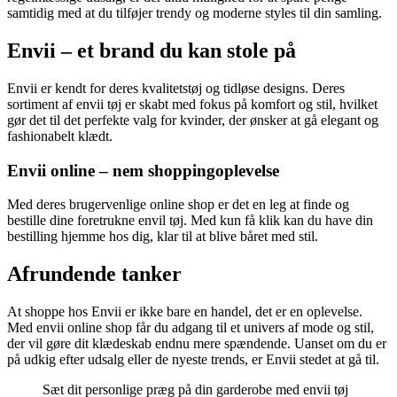
samtidig med at du tilføjer trendy og moderne styles til din samling.
Envii – et brand du kan stole på
Envii er kendt for deres kvalitetstøj og tidløse designs. Deres
sortiment af envii tøj er skabt med fokus på komfort og stil, hvilket
gør det til det perfekte valg for kvinder, der ønsker at gå elegant og
fashionabelt klædt.
Envii online – nem shoppingoplevelse
Med deres brugervenlige online shop er det en leg at finde og
bestille dine foretrukne envil tøj. Med kun få klik kan du have din
bestilling hjemme hos dig, klar til at blive båret med stil.
Afrundende tanker
At shoppe hos Envii er ikke bare en handel, det er en oplevelse.
Med envii online shop får du adgang til et univers af mode og stil,
der vil gøre dit klædeskab endnu mere spændende. Uanset om du er
på udkig efter udsalg eller de nyeste trends, er Envii stedet at gå til.
Sæt dit personlige præg på din garderobe med envii tøj