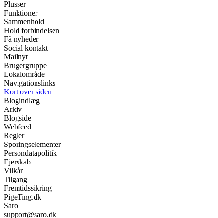
Plusser
Funktioner
Sammenhold
Hold forbindelsen
Få nyheder
Social kontakt
Mailnyt
Brugergruppe
Lokalområde
Navigationslinks
Kort over siden
Blogindlæg
Arkiv
Blogside
Webfeed
Regler
Sporingselementer
Persondatapolitik
Ejerskab
Vilkår
Tilgang
Fremtidssikring
PigeTing.dk
Saro
support@saro.dk