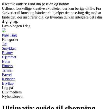
Kreative outlets: Find din passion og hobby
Udforsk forskellige kreative aktiviteter, der kan berige dit liv. Fra
skriverier til kunst og håndværk, hjælper denne e-bog dig med at
finde det, der inspirerer dig, og hvordan du kan integrere det i din
dagligdag.
Læs e-bogen i dag
Pige Ting
Kategorier
Tøj
Smykker
Beauty
Hjemmet
Børn
Fitness
Trivsel
Farvel
Kvinder
Bryllup
Log på
Bliv medlem
Nyhedsbrevet
Ultimativ guide til shopping