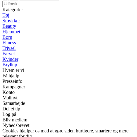
Kategorier
Tøj
Smykker
Beauty
Hjemmet
Børn
Fitness
Trivsel
Farvel
Kvinder
Bryllup
Hvem er vi
Få hjælp
Presseinfo
Kampagner
Konto
Mailnyt
Samarbejde
Del et tip
Log på
Bliv medlem
Nyhedsbrevet
Cookies hjælper os med at gøre siden hurtigere, smartere og mere
relevant for dig.