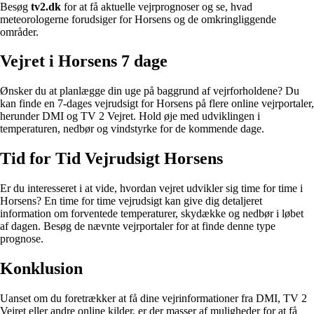
Besøg
tv2.dk
for at få aktuelle vejrprognoser og se, hvad
meteorologerne forudsiger for Horsens og de omkringliggende
områder.
Vejret i Horsens 7 dage
Ønsker du at planlægge din uge på baggrund af vejrforholdene? Du
kan finde en 7-dages vejrudsigt for Horsens på flere online vejrportaler,
herunder DMI og TV 2 Vejret. Hold øje med udviklingen i
temperaturen, nedbør og vindstyrke for de kommende dage.
Tid for Tid Vejrudsigt Horsens
Er du interesseret i at vide, hvordan vejret udvikler sig time for time i
Horsens? En time for time vejrudsigt kan give dig detaljeret
information om forventede temperaturer, skydække og nedbør i løbet
af dagen. Besøg de nævnte vejrportaler for at finde denne type
prognose.
Konklusion
Uanset om du foretrækker at få dine vejrinformationer fra DMI, TV 2
Vejret eller andre online kilder, er der masser af muligheder for at få